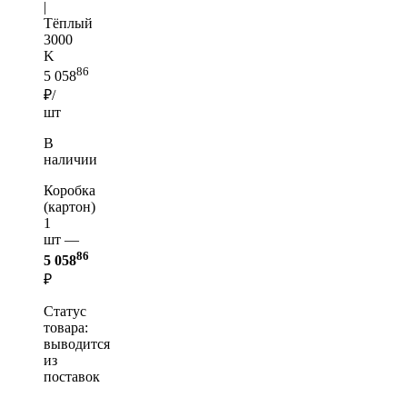
|
Тёплый
3000
K
86
5 058
₽/
шт
В
наличии
Коробка
(картон)
1
шт —
86
5 058
₽
Статус
товара:
выводится
из
поставок