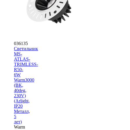
036135
Светильник
MS-
ATLAS-
TRIMLESS-
R50-
6W
Warm3000
(BK,
40deg,
230V)
(Arlight,
IP20
Металл,
5
лет)
Warm