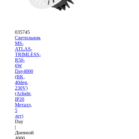
035745
Светильник
MS-
ATLAS-
TRIMLESS-
R50-
6W
Day4000
(BK,
40deg,
230V)
(Arlight,
IP20
Металл,
5
лет)
Day
|
Дневной
4000