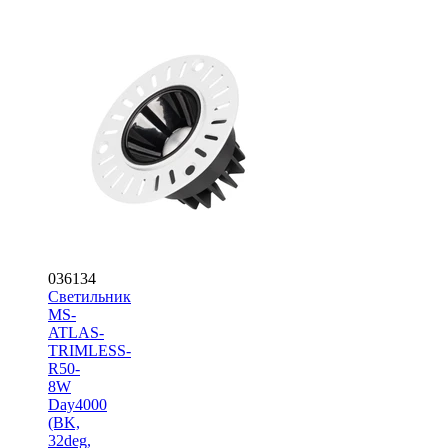
036134
Светильник
MS-
ATLAS-
TRIMLESS-
R50-
8W
Day4000
(BK,
32deg,