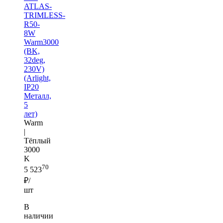
ATLAS-
TRIMLESS-
R50-
8W
Warm3000
(BK,
32deg,
230V)
(Arlight,
IP20
Металл,
5
лет)
Warm
|
Тёплый
3000
K
70
5 523
₽/
шт
В
наличии