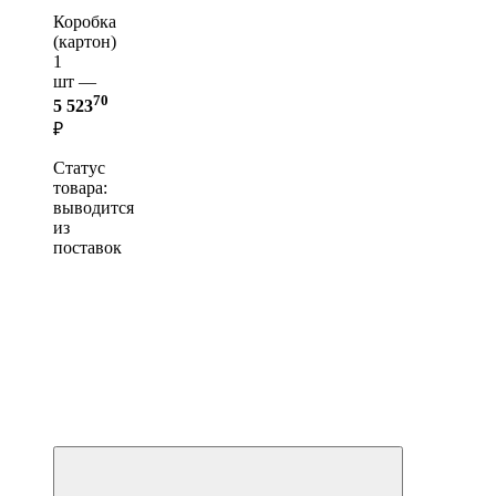
Коробка
(картон)
1
шт —
70
5 523
₽
Статус
товара:
выводится
из
поставок