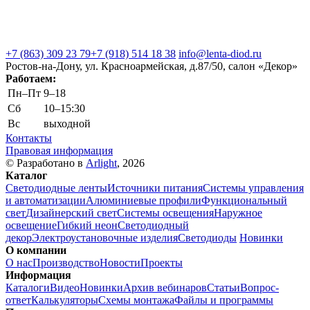
+7 (863) 309 23 79
+7 (918) 514 18 38
info@lenta-diod.ru
Ростов-на-Дону, ул. Красноармейская, д.87/50, салон «Декор»
Работаем:
Пн–Пт
9–18
Сб
10–15:30
Вс
выходной
Контакты
Правовая информация
© Разработано в
Arlight
, 2026
Каталог
Светодиодные ленты
Источники питания
Системы управления
и автоматизации
Алюминиевые профили
Функциональный
свет
Дизайнерский свет
Системы освещения
Наружное
освещение
Гибкий неон
Светодиодный
декор
Электроустановочные изделия
Светодиоды
Новинки
О компании
О нас
Производство
Новости
Проекты
Информация
Каталоги
Видео
Новинки
Архив вебинаров
Статьи
Вопрос-
ответ
Калькуляторы
Схемы монтажа
Файлы и программы