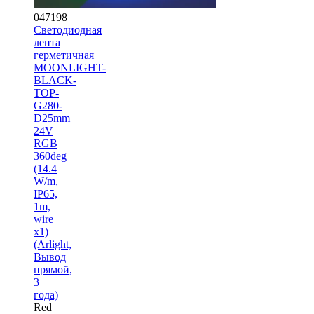
047198
Светодиодная
лента
герметичная
MOONLIGHT-
BLACK-
TOP-
G280-
D25mm
24V
RGB
360deg
(14.4
W/m,
IP65,
1m,
wire
x1)
(Arlight,
Вывод
прямой,
3
года)
Red