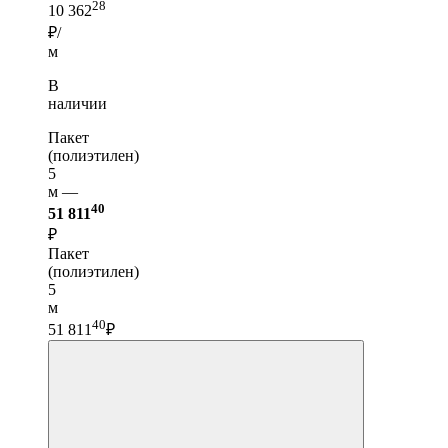
28
10 362
₽/
м
В
наличии
Пакет
(полиэтилен)
5
м —
40
51 811
₽
Пакет
(полиэтилен)
5
м
40
51 811
₽