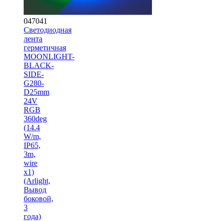
047041
Светодиодная
лента
герметичная
MOONLIGHT-
BLACK-
SIDE-
G280-
D25mm
24V
RGB
360deg
(14.4
W/m,
IP65,
3m,
wire
x1)
(Arlight,
Вывод
боковой,
3
года)