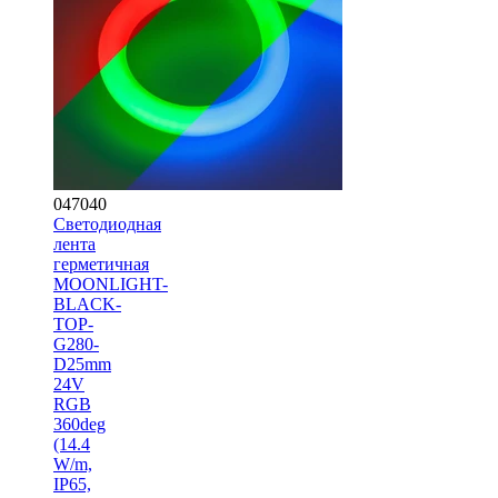
047040
Светодиодная
лента
герметичная
MOONLIGHT-
BLACK-
TOP-
G280-
D25mm
24V
RGB
360deg
(14.4
W/m,
IP65,