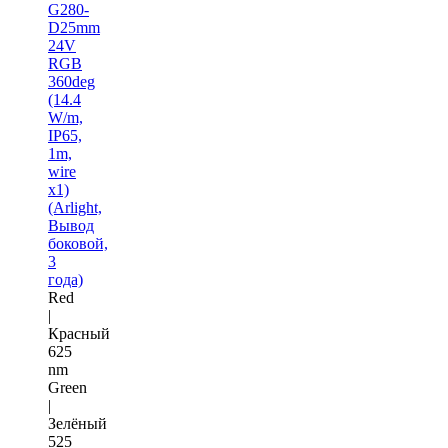
G280-
D25mm
24V
RGB
360deg
(14.4
W/m,
IP65,
1m,
wire
x1)
(Arlight,
Вывод
боковой,
3
года)
Red
|
Красный
625
nm
Green
|
Зелёный
525