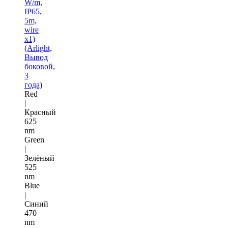
W/m,
IP65,
5m,
wire
x1)
(Arlight,
Вывод
боковой,
3
года)
Red
|
Красный
625
nm
Green
|
Зелёный
525
nm
Blue
|
Синий
470
nm