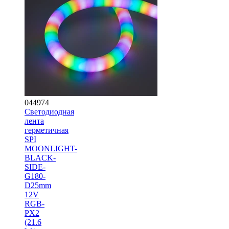
044974
Светодиодная
лента
герметичная
SPI
MOONLIGHT-
BLACK-
SIDE-
G180-
D25mm
12V
RGB-
PX2
(21.6