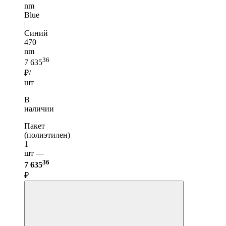
nm
Blue
|
Синий
470
nm
36
7 635
₽/
шт
В
наличии
Пакет
(полиэтилен)
1
шт —
36
7 635
₽