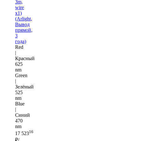
3m,
wire
x1)
(Arlight,
Вывод
прямой,
3
года)
Red
|
Красный
625
nm
Green
|
Зелёный
525
nm
Blue
|
Синий
470
nm
16
17 523
₽/