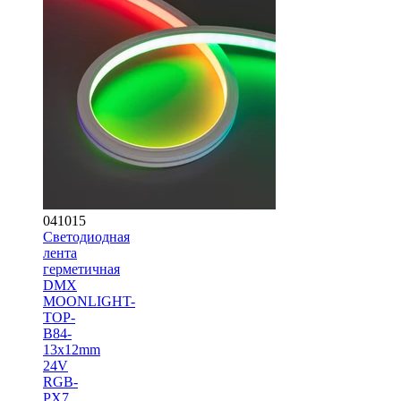
041015
Светодиодная
лента
герметичная
DMX
MOONLIGHT-
TOP-
B84-
13x12mm
24V
RGB-
PX7