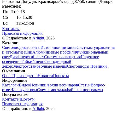
Ростов-на-Дону, ул. Красноармейская, д.87/50, салон «Декор»
Работаем:
Пн–Пт
9–18
Сб
10–15:30
Вс
выходной
Контакты
Правовая информация
© Разработано в
Arlight
, 2026
Каталог
Светодиодные ленты
Источники питания
Системы управления
и автоматизации
Алюминиевые профили
Функциональный
свет
Дизайнерский свет
Системы освещения
Наружное
освещение
Гибкий неон
Светодиодный
декор
Электроустановочные изделия
Светодиоды
Новинки
О компании
О нас
Производство
Новости
Проекты
Информация
Каталоги
Видео
Новинки
Архив вебинаров
Статьи
Вопрос-
ответ
Калькуляторы
Схемы монтажа
Файлы и программы
Покупателям
Контакты
Шоурум
Правовая информация
© Разработано в
Arlight
, 2026