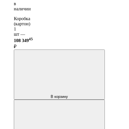
в
наличии
Коробка
(картон)
1
шт —
45
108 349
₽
В корзину