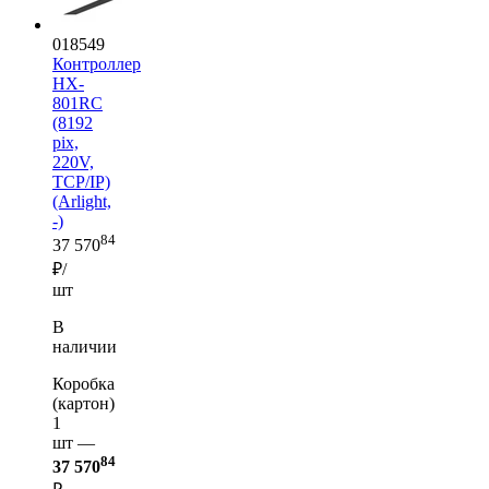
018549
Контроллер
HX-
801RC
(8192
pix,
220V,
TCP/IP)
(Arlight,
-)
84
37 570
₽/
шт
В
наличии
Коробка
(картон)
1
шт —
84
37 570