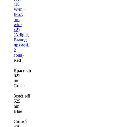
(18
W/m,
IP67,
5m,
wire
x2)
(Arlight,
Вывод
прямой,
2
года)
Red
|
Красный
625
nm
Green
|
Зелёный
525
nm
Blue
|
Синий
470