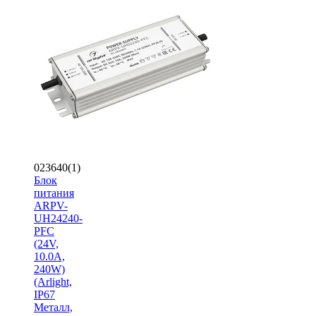
023640(1)
Блок
питания
ARPV-
UH24240-
PFC
(24V,
10.0A,
240W)
(Arlight,
IP67
Металл,