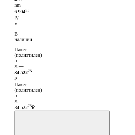
nm
55
6 904
₽/
м
В
наличии
Пакет
(полиэтилен)
5
м —
75
34 522
₽
Пакет
(полиэтилен)
5
м
75
34 522
₽