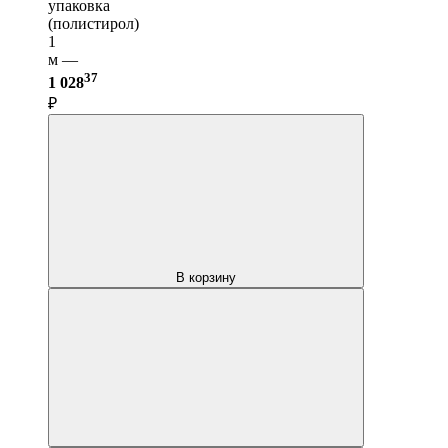
упаковка
(полистирол)
1
м —
37
1 028
₽
В корзину