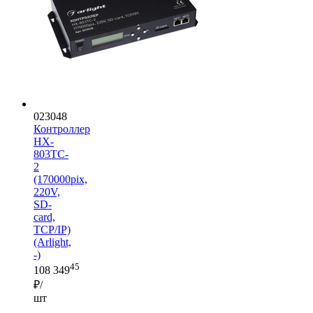
023048
Контроллер
HX-
803TC-
2
(170000pix,
220V,
SD-
card,
TCP/IP)
(Arlight,
-)
45
108 349
₽/
шт