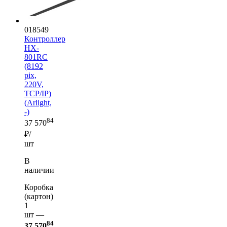
018549
Контроллер
HX-
801RC
(8192
pix,
220V,
TCP/IP)
(Arlight,
-)
84
37 570
₽/
шт
В
наличии
Коробка
(картон)
1
шт —
84
37 570