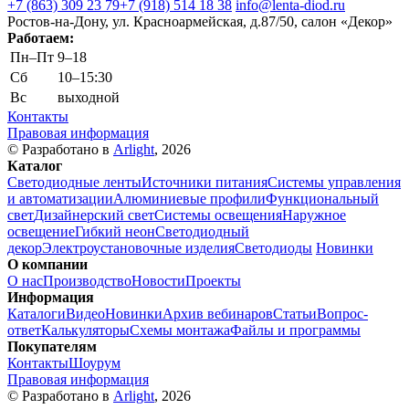
+7 (863) 309 23 79
+7 (918) 514 18 38
info@lenta-diod.ru
Ростов-на-Дону, ул. Красноармейская, д.87/50, салон «Декор»
Работаем:
Пн–Пт
9–18
Сб
10–15:30
Вс
выходной
Контакты
Правовая информация
© Разработано в
Arlight
, 2026
Каталог
Светодиодные ленты
Источники питания
Системы управления
и автоматизации
Алюминиевые профили
Функциональный
свет
Дизайнерский свет
Системы освещения
Наружное
освещение
Гибкий неон
Светодиодный
декор
Электроустановочные изделия
Светодиоды
Новинки
О компании
О нас
Производство
Новости
Проекты
Информация
Каталоги
Видео
Новинки
Архив вебинаров
Статьи
Вопрос-
ответ
Калькуляторы
Схемы монтажа
Файлы и программы
Покупателям
Контакты
Шоурум
Правовая информация
© Разработано в
Arlight
, 2026