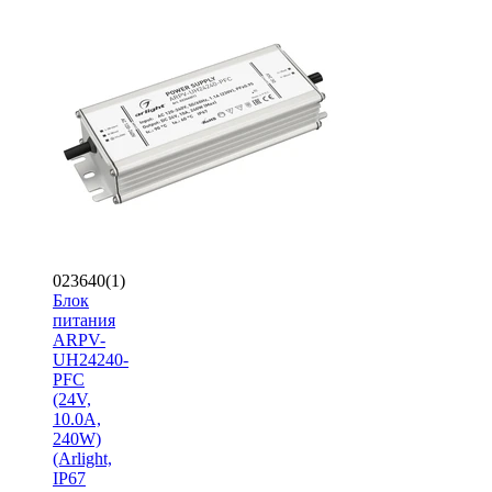
023640(1)
Блок
питания
ARPV-
UH24240-
PFC
(24V,
10.0A,
240W)
(Arlight,
IP67