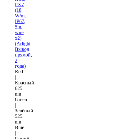
PX7
(18
W/m,
IP67,
5m,
wire
x2)
(Arlight,
Вывод
прямой,
2
года)
Red
|
Красный
625
nm
Green
|
Зелёный
525
nm
Blue
|
Синий