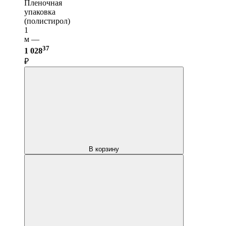
Пленочная
упаковка
(полистирол)
1
м —
37
1 028
₽
В корзину