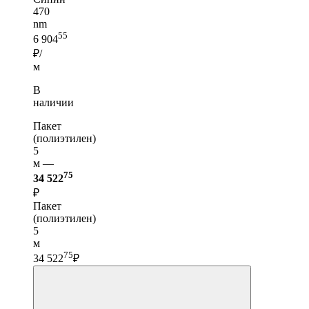
470
nm
55
6 904
₽/
м
В
наличии
Пакет
(полиэтилен)
5
м —
75
34 522
₽
Пакет
(полиэтилен)
5
м
75
34 522
₽