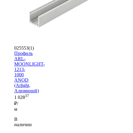
025553(1)
Профиль
ARL-
MOONLIGHT-
1213-
1000
ANOD
(Arlight,
Алюминий)
37
1 028
₽/
м
В
наличии