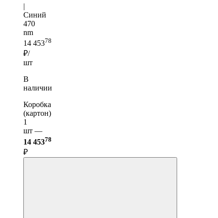
|
Синий
470
nm
78
14 453
₽/
шт
В
наличии
Коробка
(картон)
1
шт —
78
14 453
₽