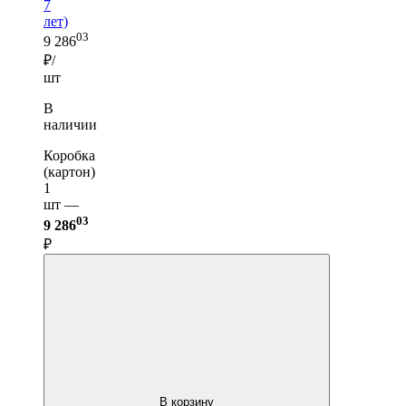
7
лет)
03
9 286
₽/
шт
В
наличии
Коробка
(картон)
1
шт —
03
9 286
₽
В корзину