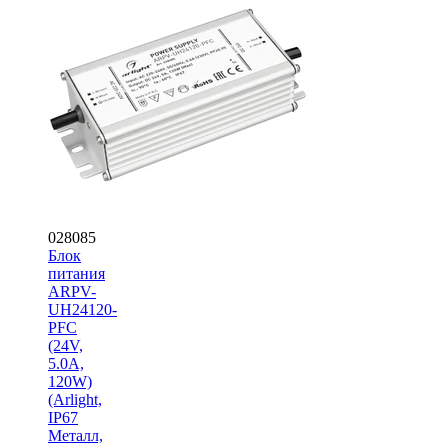
028085
Блок
питания
ARPV-
UH24120-
PFC
(24V,
5.0A,
120W)
(Arlight,
IP67
Металл,