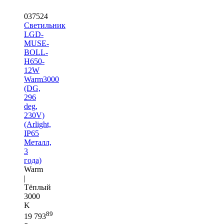
037524
Светильник
LGD-
MUSE-
BOLL-
H650-
12W
Warm3000
(DG,
296
deg,
230V)
(Arlight,
IP65
Металл,
3
года)
Warm
|
Тёплый
3000
K
89
19 793