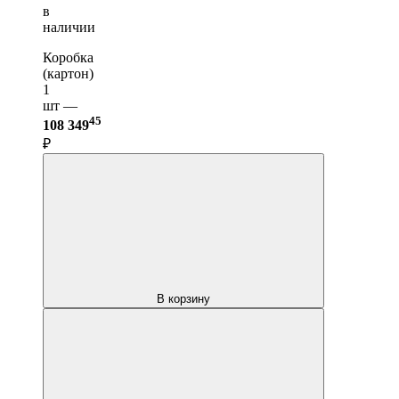
в
наличии
Коробка
(картон)
1
шт —
45
108 349
₽
В корзину