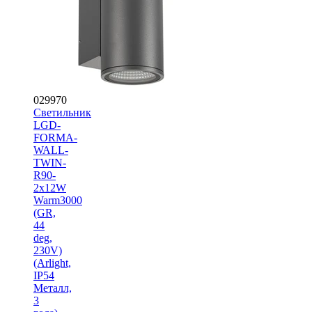
029970
Светильник
LGD-
FORMA-
WALL-
TWIN-
R90-
2x12W
Warm3000
(GR,
44
deg,
230V)
(Arlight,
IP54
Металл,
3