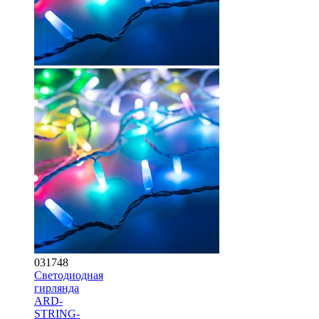
031748
Светодиодная
гирлянда
ARD-
STRING-