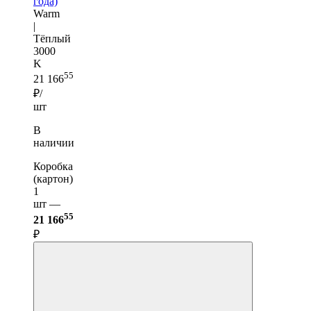
года)
Warm
|
Тёплый
3000
K
55
21 166
₽/
шт
В
наличии
Коробка
(картон)
1
шт —
55
21 166
₽