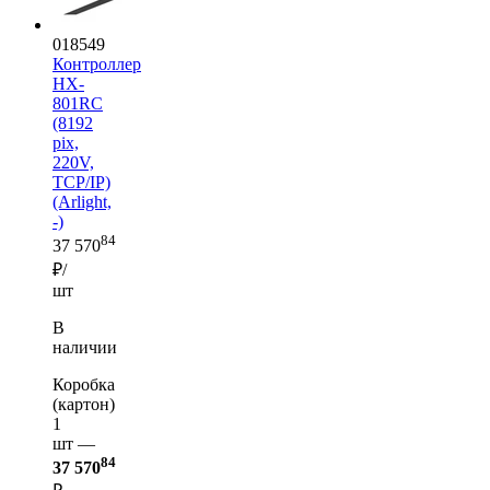
018549
Контроллер
HX-
801RC
(8192
pix,
220V,
TCP/IP)
(Arlight,
-)
84
37 570
₽/
шт
В
наличии
Коробка
(картон)
1
шт —
84
37 570