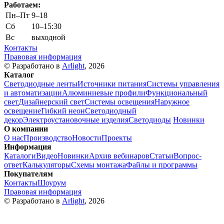
Работаем:
Пн–Пт
9–18
Сб
10–15:30
Вс
выходной
Контакты
Правовая информация
© Разработано в
Arlight
, 2026
Каталог
Светодиодные ленты
Источники питания
Системы управления
и автоматизации
Алюминиевые профили
Функциональный
свет
Дизайнерский свет
Системы освещения
Наружное
освещение
Гибкий неон
Светодиодный
декор
Электроустановочные изделия
Светодиоды
Новинки
О компании
О нас
Производство
Новости
Проекты
Информация
Каталоги
Видео
Новинки
Архив вебинаров
Статьи
Вопрос-
ответ
Калькуляторы
Схемы монтажа
Файлы и программы
Покупателям
Контакты
Шоурум
Правовая информация
© Разработано в
Arlight
, 2026