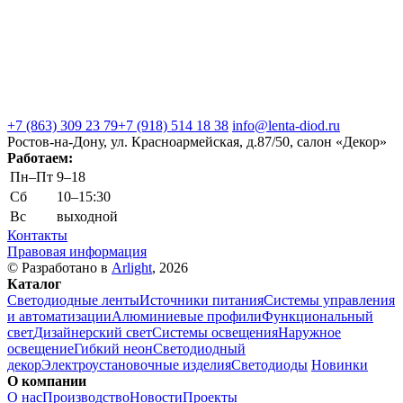
+7 (863) 309 23 79
+7 (918) 514 18 38
info@lenta-diod.ru
Ростов-на-Дону, ул. Красноармейская, д.87/50, салон «Декор»
Работаем:
Пн–Пт
9–18
Сб
10–15:30
Вс
выходной
Контакты
Правовая информация
© Разработано в
Arlight
, 2026
Каталог
Светодиодные ленты
Источники питания
Системы управления
и автоматизации
Алюминиевые профили
Функциональный
свет
Дизайнерский свет
Системы освещения
Наружное
освещение
Гибкий неон
Светодиодный
декор
Электроустановочные изделия
Светодиоды
Новинки
О компании
О нас
Производство
Новости
Проекты