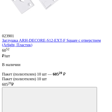
023901
Заглушка ARH-DECORE-S12-EXT-F Square с отверстием
(Arlight, Пластик)
52
60
₽/шт
В наличии
20
Пакет (полиэтилен) 10 шт —
605
₽
Пакет (полиэтилен) 10 шт
20
605
₽