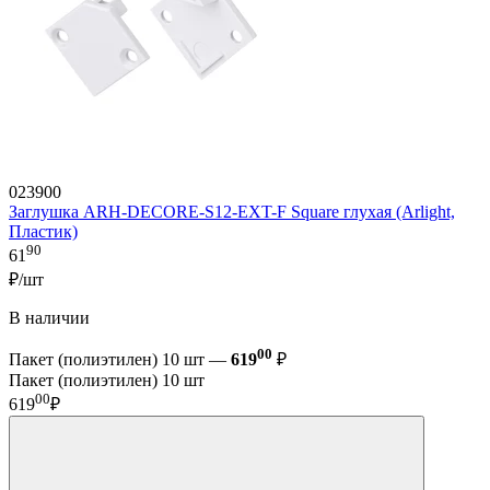
023900
Заглушка ARH-DECORE-S12-EXT-F Square глухая (Arlight,
Пластик)
90
61
₽/шт
В наличии
00
Пакет (полиэтилен) 10 шт —
619
₽
Пакет (полиэтилен) 10 шт
00
619
₽