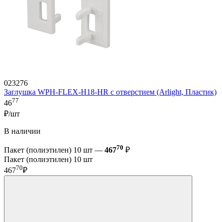
023276
Заглушка WPH-FLEX-H18-HR с отверстием (Arlight, Пластик)
77
46
₽/шт
В наличии
70
Пакет (полиэтилен) 10 шт —
467
₽
Пакет (полиэтилен) 10 шт
70
467
₽