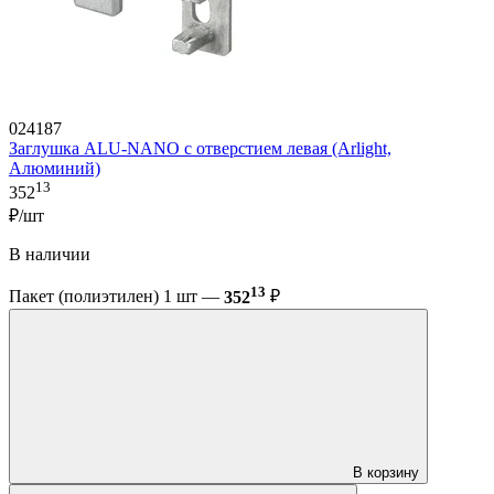
024187
Заглушка ALU-NANO с отверстием левая (Arlight,
Алюминий)
13
352
₽/шт
В наличии
13
Пакет (полиэтилен) 1 шт —
352
₽
В корзину