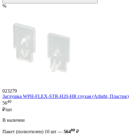
%
023279
Заглушка WPH-FLEX-STR-H20-HR глухая (Arlight, Пластик)
40
56
₽/шт
В наличии
00
Пакет (полиэтилен) 10 шт —
564
₽