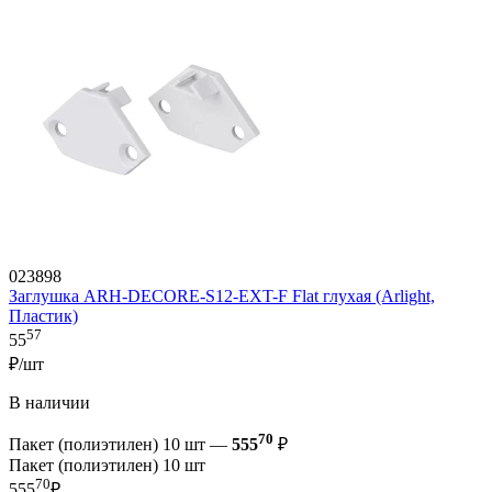
023898
Заглушка ARH-DECORE-S12-EXT-F Flat глухая (Arlight,
Пластик)
57
55
₽/шт
В наличии
70
Пакет (полиэтилен) 10 шт —
555
₽
Пакет (полиэтилен) 10 шт
70
555
₽