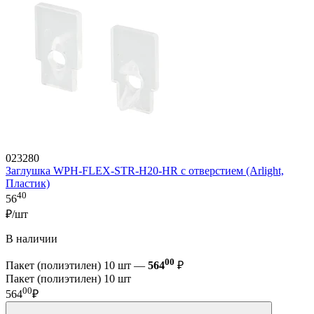
023280
Заглушка WPH-FLEX-STR-H20-HR с отверстием (Arlight,
Пластик)
40
56
₽/шт
В наличии
00
Пакет (полиэтилен) 10 шт —
564
₽
Пакет (полиэтилен) 10 шт
00
564
₽