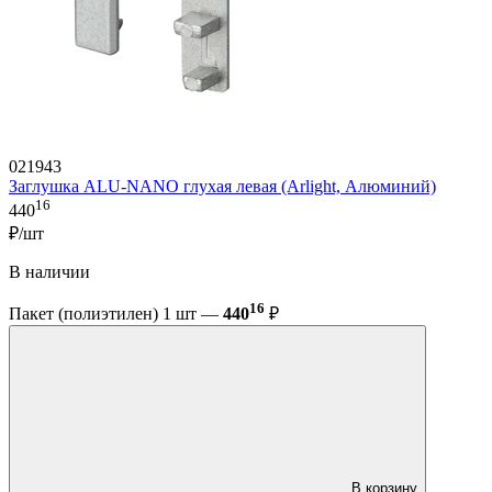
021943
Заглушка ALU-NANO глухая левая (Arlight, Алюминий)
16
440
₽/шт
В наличии
16
Пакет (полиэтилен) 1 шт —
440
₽
В корзину