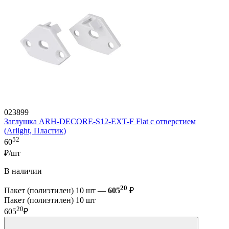
023899
Заглушка ARH-DECORE-S12-EXT-F Flat с отверстием
(Arlight, Пластик)
52
60
₽/шт
В наличии
20
Пакет (полиэтилен) 10 шт —
605
₽
Пакет (полиэтилен) 10 шт
20
605
₽