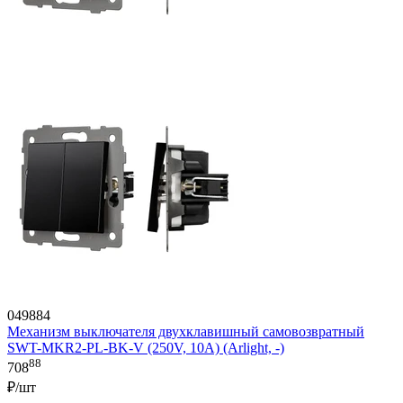
049884
Механизм выключателя двухклавишный самовозвратный
SWT-MKR2-PL-BK-V (250V, 10A) (Arlight, -)
88
708
₽/шт