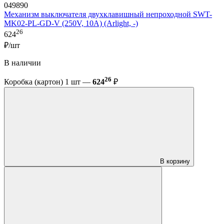
049890
Механизм выключателя двухклавишный непроходной SWT-
MK02-PL-GD-V (250V, 10A) (Arlight, -)
26
624
₽/шт
В наличии
26
Коробка (картон) 1 шт —
624
₽
В корзину