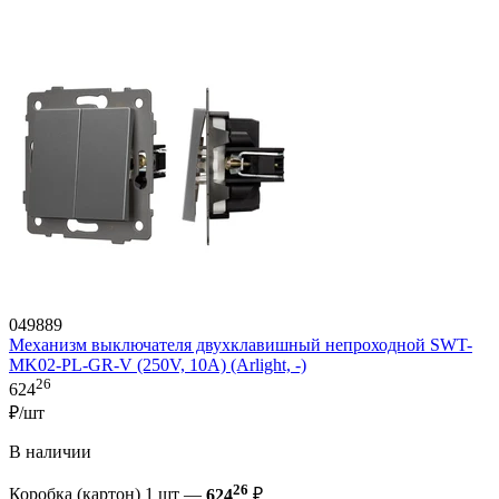
049889
Механизм выключателя двухклавишный непроходной SWT-
MK02-PL-GR-V (250V, 10A) (Arlight, -)
26
624
₽/шт
В наличии
26
Коробка (картон) 1 шт —
624
₽