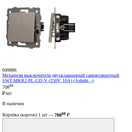
049886
Механизм выключателя двухклавишный самовозвратный
SWT-MKR2-PL-GD-V (250V, 10A) (Arlight, -)
88
708
₽/шт
В наличии
88
Коробка (картон) 1 шт —
708
₽