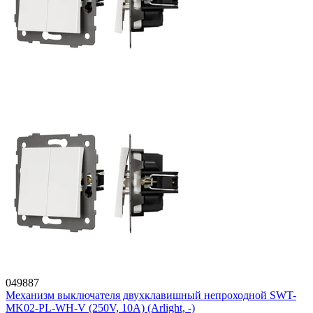
049887
Механизм выключателя двухклавишный непроходной SWT-
MK02-PL-WH-V (250V, 10A) (Arlight, -)