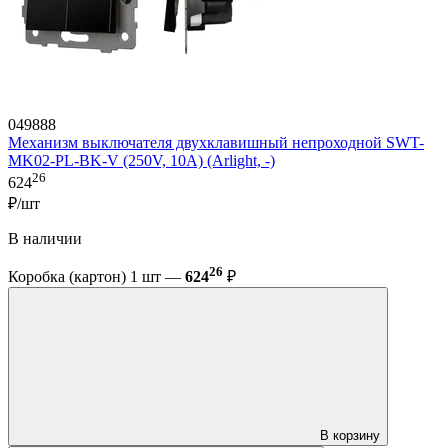
049888
Механизм выключателя двухклавишный непроходной SWT-
MK02-PL-BK-V (250V, 10A) (Arlight, -)
26
624
₽/шт
В наличии
26
Коробка (картон) 1 шт —
624
₽
В корзину