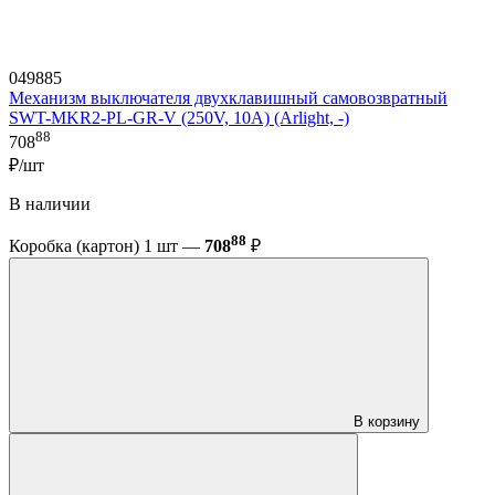
049885
Механизм выключателя двухклавишный самовозвратный
SWT-MKR2-PL-GR-V (250V, 10A) (Arlight, -)
88
708
₽/шт
В наличии
88
Коробка (картон) 1 шт —
708
₽
В корзину