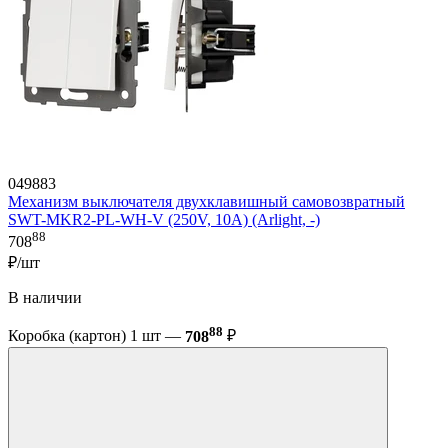
049883
Механизм выключателя двухклавишный самовозвратный
SWT-MKR2-PL-WH-V (250V, 10A) (Arlight, -)
88
708
₽/шт
В наличии
88
Коробка (картон) 1 шт —
708
₽