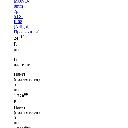
MONO-
8mm-
2pin-
STS-
IP68
(Arlight,
Прозрачный)
12
244
₽/
шт
В
наличии
Пакет
(полиэтилен)
5
шт —
60
1 220
₽
Пакет
(полиэтилен)
5
шт
60