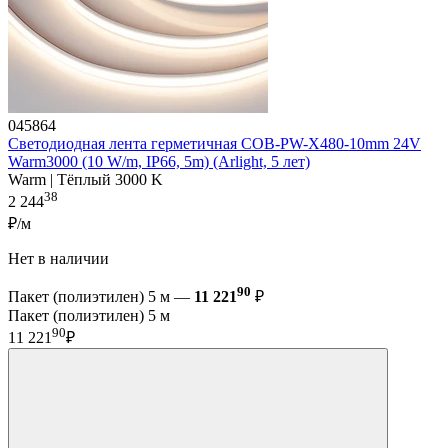
045864
Светодиодная лента герметичная COB-PW-X480-10mm 24V
Warm3000 (10 W/m, IP66, 5m) (Arlight, 5 лет)
Warm | Тёплый 3000 K
38
2 244
₽/м
Нет в наличии
90
Пакет (полиэтилен) 5 м —
11 221
₽
Пакет (полиэтилен) 5 м
90
11 221
₽