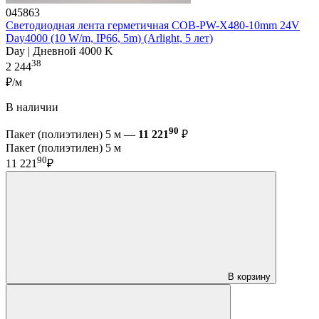
045863
Светодиодная лента герметичная COB-PW-X480-10mm 24V
Day4000 (10 W/m, IP66, 5m) (Arlight, 5 лет)
Day | Дневной 4000 K
38
2 244
₽/м
В наличии
90
Пакет (полиэтилен) 5 м —
11 221
₽
Пакет (полиэтилен) 5 м
90
11 221
₽
В корзину