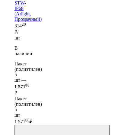
STW-
IP68
(Arlight,
Прозрачный)
20
314
₽/
шт
В
наличии
Пакет
(полиэтилен)
5
шт —
00
1 571
₽
Пакет
(полиэтилен)
5
шт
00
1 571
₽