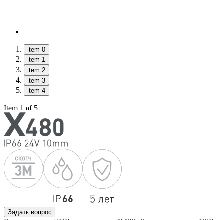
item 0
item 1
item 2
item 3
item 4
Item 1 of 5
Задать вопрос