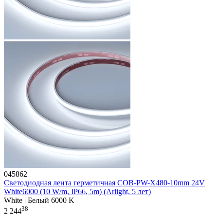
045862
Светодиодная лента герметичная COB-PW-X480-10mm 24V
White6000 (10 W/m, IP66, 5m) (Arlight, 5 лет)
White | Белый 6000 K
38
2 244