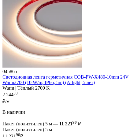
045865
Светодиодная лента герметичная COB-PW-X480-10mm 24V
Warm2700 (10 W/m, IP66, 5m) (Arlight, 5 лет)
Warm | Тёплый 2700 K
38
2 244
₽/м
В наличии
90
Пакет (полиэтилен) 5 м —
11 221
₽
Пакет (полиэтилен) 5 м
90
11 221
₽