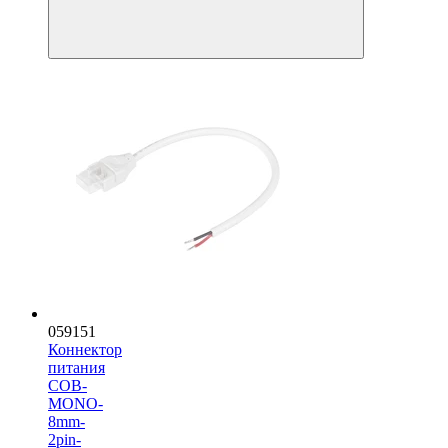
059151
Коннектор
питания
COB-
MONO-
8mm-
2pin-