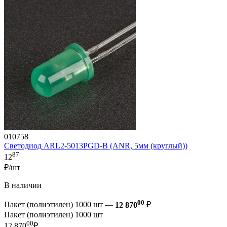
010758
Светодиод ARL2-5013PGD-B (ANR, 5мм (круглый))
87
12
₽/шт
В наличии
00
Пакет (полиэтилен) 1000 шт —
12 870
₽
Пакет (полиэтилен) 1000 шт
00
12 870
₽