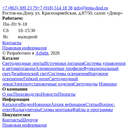
+7 (863) 309 23 79
+7 (918) 514 18 38
info@lenta-diod.ru
Ростов-на-Дону, ул. Красноармейская, д.87/50, салон «Декор»
Работаем:
Пн–Пт
9–18
Сб
10–15:30
Вс
выходной
Контакты
Правовая информация
© Разработано в
Arlight
, 2026
Каталог
Светодиодные ленты
Источники питания
Системы управления
и автоматизации
Алюминиевые профили
Функциональный
свет
Дизайнерский свет
Системы освещения
Наружное
освещение
Гибкий неон
Светодиодный
декор
Электроустановочные изделия
Светодиоды
Новинки
О компании
О нас
Производство
Новости
Проекты
Информация
Каталоги
Видео
Новинки
Архив вебинаров
Статьи
Вопрос-
ответ
Калькуляторы
Схемы монтажа
Файлы и программы
Покупателям
Контакты
Шоурум
Правовая информация