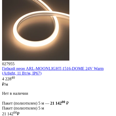
027955
Гибкий неон ARL-MOONLIGHT-1516-DOME 24V Warm
(Arlight, 11 Вт/м, IP67)
40
4 228
₽/м
Нет в наличии
00
Пакет (полиэтилен) 5 м —
21 142
₽
Пакет (полиэтилен) 5 м
00
21 142
₽