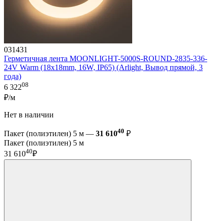
031431
Герметичная лента MOONLIGHT-5000S-ROUND-2835-336-
24V Warm (18х18mm, 16W, IP65) (Arlight, Вывод прямой, 3
года)
08
6 322
₽/м
Нет в наличии
40
Пакет (полиэтилен) 5 м —
31 610
₽
Пакет (полиэтилен) 5 м
40
31 610
₽