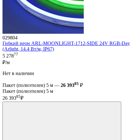
029804
Гибкий неон ARL-MOONLIGHT-1712-SIDE 24V RGB-Day
(Arlight, 14.4 Вт/м, IP67)
77
5 278
₽/м
Нет в наличии
85
Пакет (полиэтилен) 5 м —
26 393
₽
Пакет (полиэтилен) 5 м
85
26 393
₽