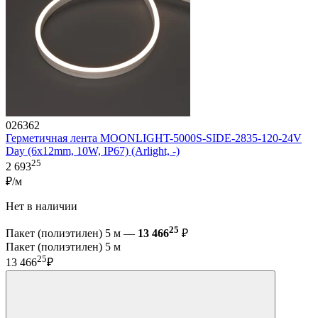
026362
Герметичная лента MOONLIGHT-5000S-SIDE-2835-120-24V
Day (6х12mm, 10W, IP67) (Arlight, -)
25
2 693
₽/м
Нет в наличии
25
Пакет (полиэтилен) 5 м —
13 466
₽
Пакет (полиэтилен) 5 м
25
13 466
₽