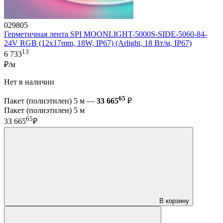
029805
Герметичная лента SPI MOONLIGHT-5000S-SIDE-5060-84-
24V RGB (12х17mm, 18W, IP67) (Arlight, 18 Вт/м, IP67)
13
6 733
₽/м
Нет в наличии
65
Пакет (полиэтилен) 5 м —
33 665
₽
Пакет (полиэтилен) 5 м
65
33 665
₽
В корзину