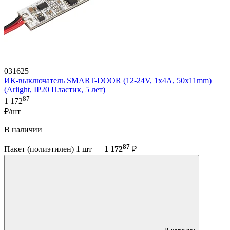
031625
ИК-выключатель SMART-DOOR (12-24V, 1х4А, 50x11mm)
(Arlight, IP20 Пластик, 5 лет)
87
1 172
₽/шт
В наличии
87
Пакет (полиэтилен) 1 шт —
1 172
₽