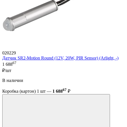
020229
Датчик SR2-Motion Round (12V, 20W, PIR Sensor) (Arlight, -)
67
1 688
₽/шт
В наличии
67
Коробка (картон) 1 шт —
1 688
₽