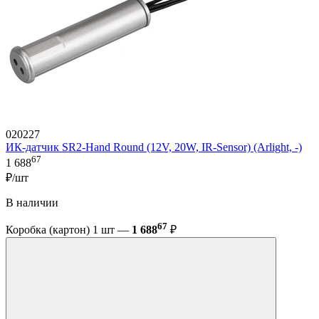
020227
ИК-датчик SR2-Hand Round (12V, 20W, IR-Sensor) (Arlight, -)
67
1 688
₽/шт
В наличии
67
Коробка (картон) 1 шт —
1 688
₽