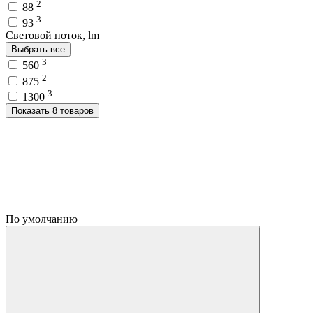
2
88
3
93
Световой поток, lm
Выбрать все
3
560
2
875
3
1300
Показать 8 товаров
По умолчанию