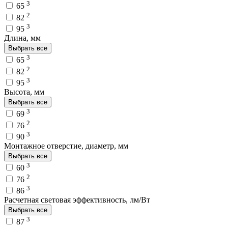
3
65
2
82
3
95
Длина, мм
Выбрать все
3
65
2
82
3
95
Высота, мм
Выбрать все
3
69
2
76
3
90
Монтажное отверстие, диаметр, мм
Выбрать все
3
60
2
76
3
86
Расчетная световая эффективность, лм/Вт
Выбрать все
3
87