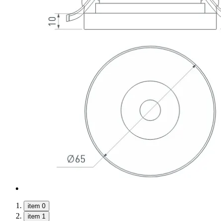
item 0
item 1