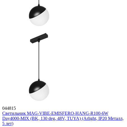
044815
Светильник MAG-VIBE-EMISFERO-HANG-R100-6W
Day4000-MIX (BK, 130 deg, 48V, TUYA) (Arlight, IP20 Металл,
5 лет)