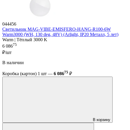
044456
Светильник MAG-VIBE-EMISFERO-HANG-R100-6W
Warm3000 (WH, 130 deg, 48V) (Arlight, IP20 Металл, 5 лет)
Warm | Тёплый 3000 K
75
6 086
₽/шт
В наличии
75
Коробка (картон) 1 шт —
6 086
₽
В корзину