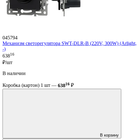
045794
Механизм светорегулятора SWT-DLR-B (220V, 300W) (Arlight,
-)
16
638
₽/шт
В наличии
16
Коробка (картон) 1 шт —
638
₽
В корзину