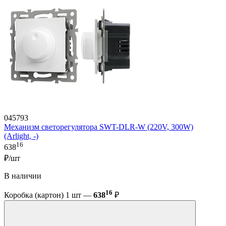
045793
Механизм светорегулятора SWT-DLR-W (220V, 300W)
(Arlight, -)
16
638
₽/шт
В наличии
16
Коробка (картон) 1 шт —
638
₽