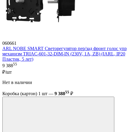
060661
ARL NOBE SMART Светорегулятор пер/зад фронт голос упр
механизм TRIAC-601-32-DIM-IN (230V, 1A, ZB) (IARL, IP20
Пластик, 5 лет)
55
9 388
₽/шт
Нет в наличии
55
Коробка (картон) 1 шт —
9 388
₽