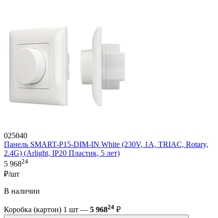
025040
Панель SMART-P15-DIM-IN White (230V, 1A, TRIAC, Rotary,
2.4G) (Arlight, IP20 Пластик, 5 лет)
24
5 968
₽/шт
В наличии
24
Коробка (картон) 1 шт —
5 968
₽