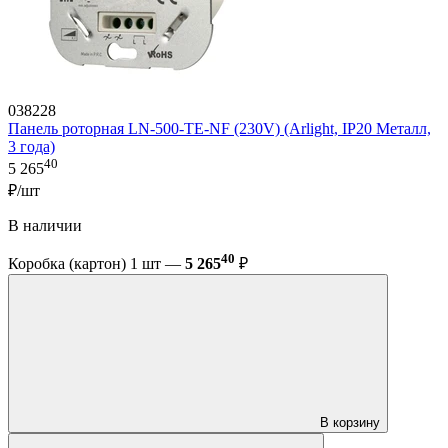
038228
Панель роторная LN-500-TE-NF (230V) (Arlight, IP20 Металл,
3 года)
40
5 265
₽/шт
В наличии
40
Коробка (картон) 1 шт —
5 265
₽
В корзину