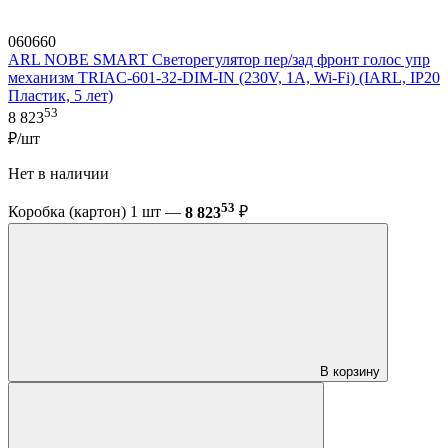
060660
ARL NOBE SMART Светорегулятор пер/зад фронт голос упр
механизм TRIAC-601-32-DIM-IN (230V, 1A, Wi-Fi) (IARL, IP20
Пластик, 5 лет)
53
8 823
₽/шт
Нет в наличии
53
Коробка (картон) 1 шт —
8 823
₽
В корзину