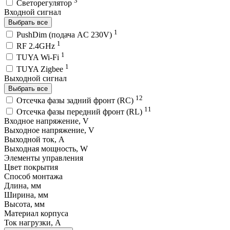
3
Светорегулятор
Входной сигнал
Выбрать все
1
PushDim (подача AC 230V)
1
RF 2.4GHz
1
TUYA Wi-Fi
1
TUYA Zigbee
Выходной сигнал
Выбрать все
12
Отсечка фазы задний фронт (RC)
11
Отсечка фазы передний фронт (RL)
Входное напряжение, V
Выходное напряжение, V
Выходной ток, A
Выходная мощность, W
Элементы управления
Цвет покрытия
Способ монтажа
Длина, мм
Ширина, мм
Высота, мм
Материал корпуса
Ток нагрузки, A