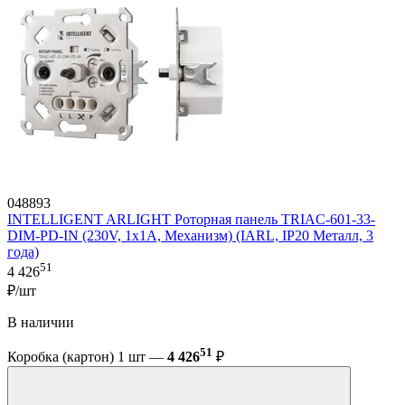
048893
INTELLIGENT ARLIGHT Роторная панель TRIAC-601-33-
DIM-PD-IN (230V, 1x1A, Механизм) (IARL, IP20 Металл, 3
года)
51
4 426
₽/шт
В наличии
51
Коробка (картон) 1 шт —
4 426
₽