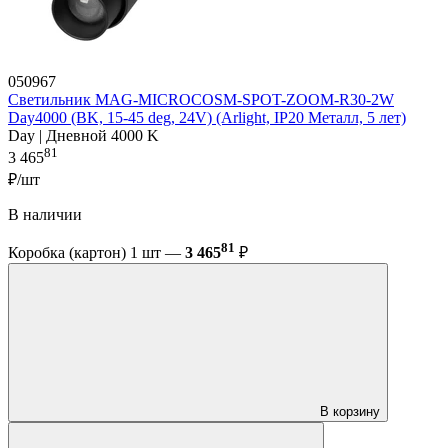
050967
Светильник MAG-MICROCOSM-SPOT-ZOOM-R30-2W
Day4000 (BK, 15-45 deg, 24V) (Arlight, IP20 Металл, 5 лет)
Day | Дневной 4000 K
81
3 465
₽/шт
В наличии
81
Коробка (картон) 1 шт —
3 465
₽
В корзину