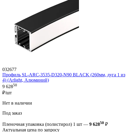
032677
Профиль SL-ARC-3535-D320-N90 BLACK (260мм, дуга 1 из
4) (Arlight, Алюминий)
50
9 628
₽/шт
Нет в наличии
Под заказ
50
Пленочная упаковка (полистирол) 1 шт —
9 628
₽
Актуальная цена по запросу