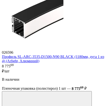
026596
Профиль SL-ARC-3535-D1500-N90 BLACK (1180мм, дуга 1 из
4) (Arlight, Алюминий)
69
8 775
₽/шт
В наличии
69
Пленочная упаковка (полистирол) 1 шт —
8 775
₽