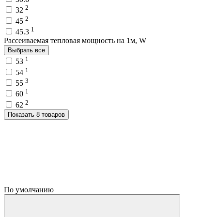
2
32
2
45
1
45.3
Рассеиваемая тепловая мощность на 1м, W
Выбрать все
1
53
1
54
3
55
1
60
2
62
Показать 8 товаров
По умолчанию