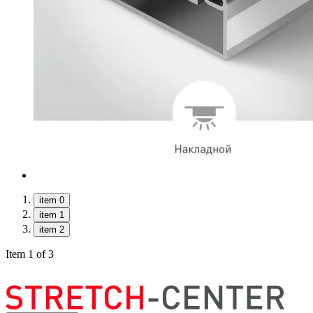
item 0
item 1
item 2
Item 1 of 3