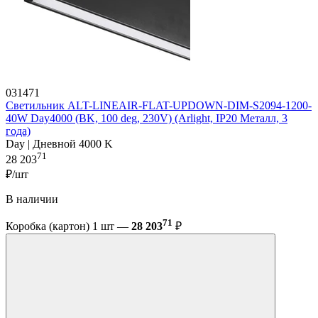
031471
Светильник ALT-LINEAIR-FLAT-UPDOWN-DIM-S2094-1200-
40W Day4000 (BK, 100 deg, 230V) (Arlight, IP20 Металл, 3
года)
Day | Дневной 4000 K
71
28 203
₽/шт
В наличии
71
Коробка (картон) 1 шт —
28 203
₽