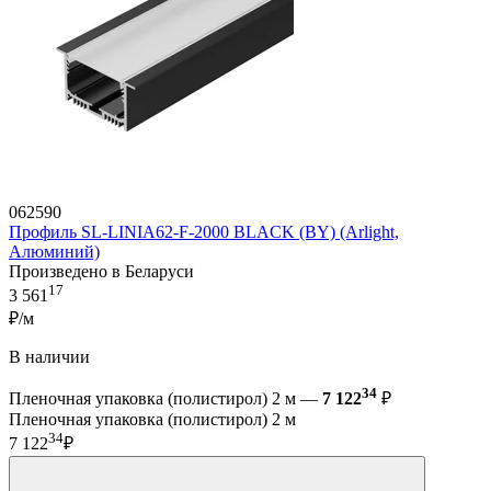
062590
Профиль SL-LINIA62-F-2000 BLACK (BY) (Arlight,
Алюминий)
Произведено в Беларуси
17
3 561
₽/м
В наличии
34
Пленочная упаковка (полистирол) 2 м —
7 122
₽
Пленочная упаковка (полистирол) 2 м
34
7 122
₽