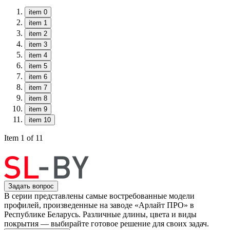
item 0
item 1
item 2
item 3
item 4
item 5
item 6
item 7
item 8
item 9
item 10
Item 1 of 11
Задать вопрос
В серии представлены самые востребованные модели
профилей, произведенные на заводе «Арлайт ПРО» в
Республике Беларусь. Различные длины, цвета и виды
покрытия — выбирайте готовое решение для своих задач.