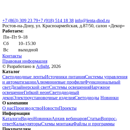
+7 (863) 309 23 79
+7 (918) 514 18 38
info@lenta-diod.ru
Ростов-на-Дону, ул. Красноармейская, д.87/50, салон «Декор»
Работаем:
Пн–Пт
9–18
Сб
10–15:30
Вс
выходной
Контакты
Правовая информация
© Разработано в
Arlight
, 2026
Каталог
Светодиодные ленты
Источники питания
Системы управления
и автоматизации
Алюминиевые профили
Функциональный
свет
Дизайнерский свет
Системы освещения
Наружное
освещение
Гибкий неон
Светодиодный
декор
Электроустановочные изделия
Светодиоды
Новинки
О компании
О нас
Производство
Новости
Проекты
Информация
Каталоги
Видео
Новинки
Архив вебинаров
Статьи
Вопрос-
ответ
Калькуляторы
Схемы монтажа
Файлы и программы
Покупателям