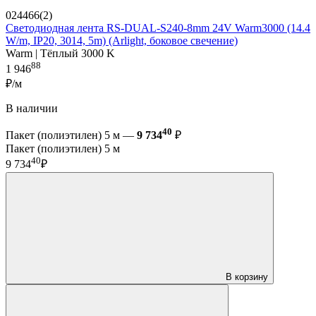
024466(2)
Светодиодная лента RS-DUAL-S240-8mm 24V Warm3000 (14.4
W/m, IP20, 3014, 5m) (Arlight, боковое свечение)
Warm | Тёплый 3000 K
88
1 946
₽/м
В наличии
40
Пакет (полиэтилен) 5 м —
9 734
₽
Пакет (полиэтилен) 5 м
40
9 734
₽
В корзину