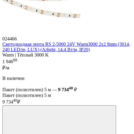
024466
Светодиодная лента RS 2-5000 24V Warm3000 2x2 8mm (3014,
240 LED/m, LUX) (Arlight, 14.4 Вт/м, IP20)
Warm | Тёплый 3000 K
88
1 946
₽/м
В наличии
40
Пакет (полиэтилен) 5 м —
9 734
₽
Пакет (полиэтилен) 5 м
40
9 734
₽