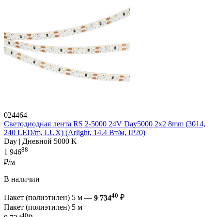
024464
Светодиодная лента RS 2-5000 24V Day5000 2x2 8mm (3014,
240 LED/m, LUX) (Arlight, 14.4 Вт/м, IP20)
Day | Дневной 5000 K
88
1 946
₽/м
В наличии
40
Пакет (полиэтилен) 5 м —
9 734
₽
Пакет (полиэтилен) 5 м
40