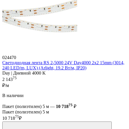
024470
Светодиодная лента RS 2-5000 24V Day4000 2x2 15mm (3014,
240 LED/m, LUX) (Arlight, 19.2 Вт/м, IP20)
Day | Дневной 4000 K
75
2 143
₽/м
В наличии
75
Пакет (полиэтилен) 5 м —
10 718
₽
Пакет (полиэтилен) 5 м
75
10 718
₽