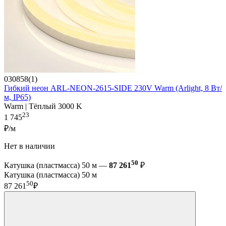
030858(1)
Гибкий неон ARL-NEON-2615-SIDE 230V Warm (Arlight, 8 Вт/
м, IP65)
Warm | Тёплый 3000 K
23
1 745
₽/м
Нет в наличии
50
Катушка (пластмасса) 50 м —
87 261
₽
Катушка (пластмасса) 50 м
50
87 261
₽