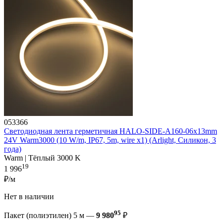
053366
Светодиодная лента герметичная HALO-SIDE-A160-06x13mm
24V Warm3000 (10 W/m, IP67, 5m, wire x1) (Arlight, Силикон, 3
года)
Warm | Тёплый 3000 K
19
1 996
₽/м
Нет в наличии
95
Пакет (полиэтилен) 5 м —
9 980
₽