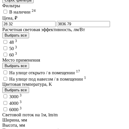
Сброс фильтра
Фильтры
24
В наличии
Цена, ₽
Расчетная световая эффективность, лм/Вт
Выбрать все
3
48
3
50
3
60
Место применения
Выбрать все
17
На улице открыто / в помещении
1
На улице под навесом / в помещении
Цветовая температура, K
Выбрать все
3
3000
3
4000
3
6000
Световой поток на 1м, lm/m
Ширина, мм
Высота, мм