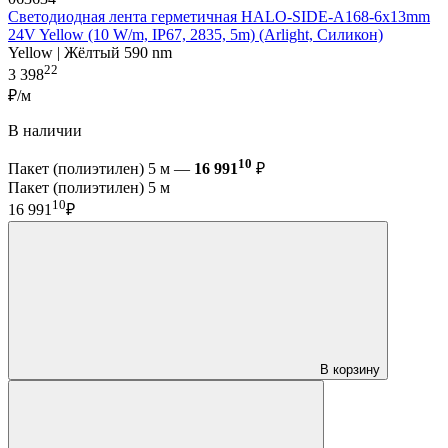
Светодиодная лента герметичная HALO-SIDE-A168-6x13mm
24V Yellow (10 W/m, IP67, 2835, 5m) (Arlight, Силикон)
Yellow | Жёлтый 590 nm
22
3 398
₽/м
В наличии
10
Пакет (полиэтилен) 5 м —
16 991
₽
Пакет (полиэтилен) 5 м
10
16 991
₽
В корзину