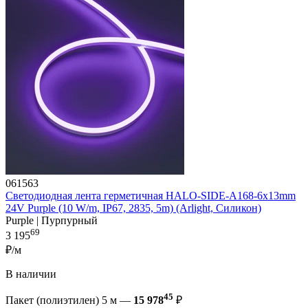
061563
Светодиодная лента герметичная HALO-SIDE-A168-6x13mm
24V Purple (10 W/m, IP67, 2835, 5m) (Arlight, Силикон)
Purple | Пурпурный
69
3 195
₽/м
В наличии
45
Пакет (полиэтилен) 5 м —
15 978
₽