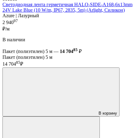
Светодиодная лента герметичная HALO-SIDE-A168-6x13mm
24V Lake Blue (10 W/m, IP67, 2835, 5m) (Arlight, Силикон)
Azure | Лазурный
97
2 940
₽/м
В наличии
85
Пакет (полиэтилен) 5 м —
14 704
₽
Пакет (полиэтилен) 5 м
85
14 704
₽
В корзину