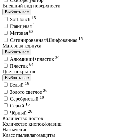
Светорегулятор
Внешний вид поверхности
Выбрать все
15
Soft-touch
1
Глянцевая
63
Матовая
15
Сатинированная/Шлифованная
Материал корпуса
Выбрать все
30
Алюминий+пластик
64
Пластик
Цвет покрытия
Выбрать все
16
Белый
26
Золото светлое
10
Серебристый
16
Серый
26
Чёрный
Количество постов
Количество кнопок/клавиш
Назначение
Класс пылевлагозащиты