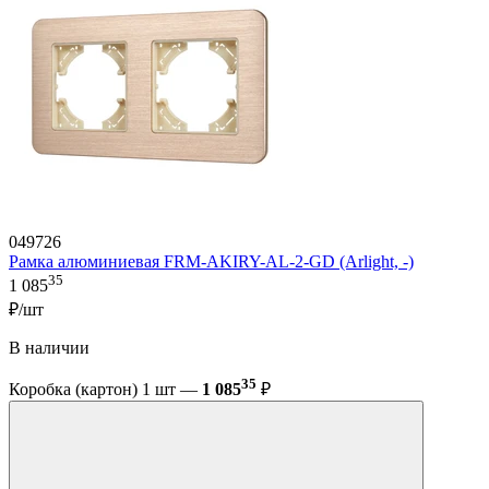
049726
Рамка алюминиевая FRM-AKIRY-AL-2-GD (Arlight, -)
35
1 085
₽/шт
В наличии
35
Коробка (картон) 1 шт —
1 085
₽