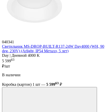
040341
Светильник MS-DROP-BUILT-R137-24W Day4000 (WH, 90
deg, 230V) (Arlight, IP54 Металл, 5 лет)
Day | Дневной 4000 K
63
5 599
₽/шт
В наличии
63
Коробка (картон) 1 шт —
5 599
₽