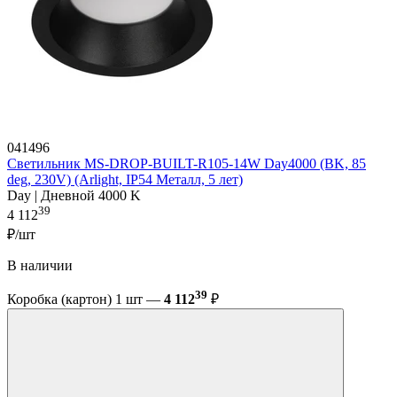
041496
Светильник MS-DROP-BUILT-R105-14W Day4000 (BK, 85
deg, 230V) (Arlight, IP54 Металл, 5 лет)
Day | Дневной 4000 K
39
4 112
₽/шт
В наличии
39
Коробка (картон) 1 шт —
4 112
₽