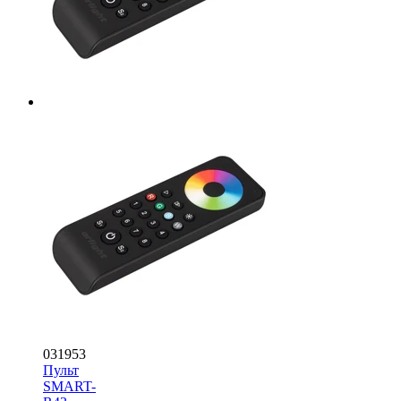
031953
Пульт
SMART-