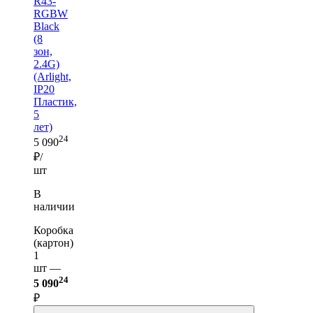
R43-
RGBW
Black
(8
зон,
2.4G)
(Arlight,
IP20
Пластик,
5
лет)
24
5 090
₽/
шт
В
наличии
Коробка
(картон)
1
шт —
24
5 090
₽