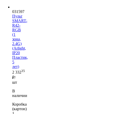
031597
Пульт
SMART-
R42-
RGB
(1
зона,
2.4G)
(Arlight,
IP20
Пластик,
5
лет)
35
2 332
₽/
шт
В
наличии
Коробка
(картон)
1