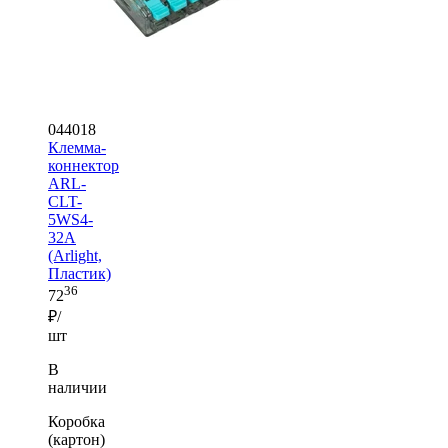
044018
Клемма-
коннектор
ARL-
CLT-
5WS4-
32A
(Arlight,
Пластик)
36
72
₽/
шт
В
наличии
Коробка
(картон)