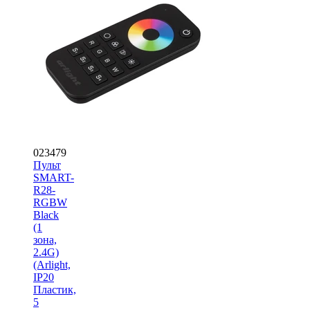
023479
Пульт
SMART-
R28-
RGBW
Black
(1
зона,
2.4G)
(Arlight,
IP20
Пластик,
5