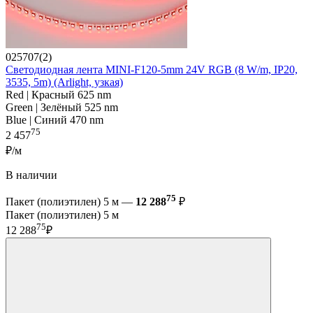
025707(2)
Светодиодная лента MINI-F120-5mm 24V RGB (8 W/m, IP20,
3535, 5m) (Arlight, узкая)
Red | Красный 625 nm
Green | Зелёный 525 nm
Blue | Синий 470 nm
75
2 457
₽/м
В наличии
75
Пакет (полиэтилен) 5 м —
12 288
₽
Пакет (полиэтилен) 5 м
75
12 288
₽