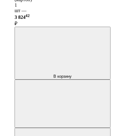
1
шт —
42
3 824
₽
В корзину