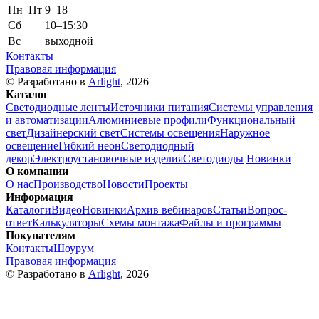
Пн–Пт
9–18
Сб
10–15:30
Вс
выходной
Контакты
Правовая информация
© Разработано в
Arlight
, 2026
Каталог
Светодиодные ленты
Источники питания
Системы управления
и автоматизации
Алюминиевые профили
Функциональный
свет
Дизайнерский свет
Системы освещения
Наружное
освещение
Гибкий неон
Светодиодный
декор
Электроустановочные изделия
Светодиоды
Новинки
О компании
О нас
Производство
Новости
Проекты
Информация
Каталоги
Видео
Новинки
Архив вебинаров
Статьи
Вопрос-
ответ
Калькуляторы
Схемы монтажа
Файлы и программы
Покупателям
Контакты
Шоурум
Правовая информация
© Разработано в
Arlight
, 2026