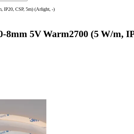
20, CSP, 5m) (Arlight, -)
8mm 5V Warm2700 (5 W/m, IP20,