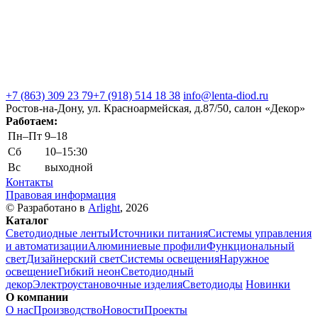
+7 (863) 309 23 79
+7 (918) 514 18 38
info@lenta-diod.ru
Ростов-на-Дону, ул. Красноармейская, д.87/50, салон «Декор»
Работаем:
Пн–Пт
9–18
Сб
10–15:30
Вс
выходной
Контакты
Правовая информация
© Разработано в
Arlight
, 2026
Каталог
Светодиодные ленты
Источники питания
Системы управления
и автоматизации
Алюминиевые профили
Функциональный
свет
Дизайнерский свет
Системы освещения
Наружное
освещение
Гибкий неон
Светодиодный
декор
Электроустановочные изделия
Светодиоды
Новинки
О компании
О нас
Производство
Новости
Проекты