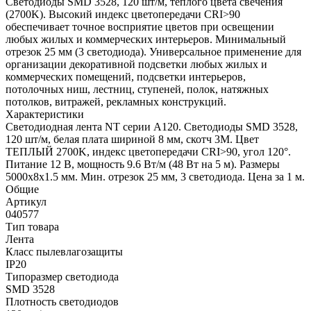
Светодиоды SMD 3528, 120 шт/м, теплого цвета свечения
(2700K). Высокий индекс цветопередачи CRI>90
обеспечивает точное восприятие цветов при освещении
любых жилых и коммерческих интерьеров. Минимальный
отрезок 25 мм (3 светодиода). Универсальное применение для
организации декоративной подсветки любых жилых и
коммерческих помещений, подсветки интерьеров,
потолочных ниш, лестниц, ступеней, полок, натяжных
потолков, витражей, рекламных конструкций.
Характеристики
Светодиодная лента NT серии A120. Светодиоды SMD 3528,
120 шт/м, белая плата шириной 8 мм, скотч 3M. Цвет
ТЕПЛЫЙ 2700K, индекс цветопередачи CRI>90, угол 120°.
Питание 12 В, мощность 9.6 Вт/м (48 Вт на 5 м). Размеры
5000x8x1.5 мм. Мин. отрезок 25 мм, 3 светодиода. Цена за 1 м.
Общие
Артикул
040577
Тип товара
Лента
Класс пылевлагозащиты
IP20
Типоразмер светодиода
SMD 3528
Плотность светодиодов