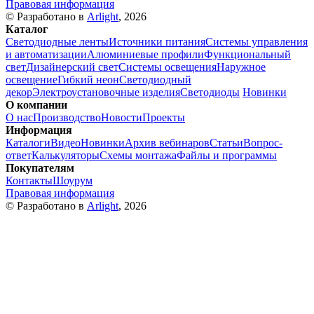
Правовая информация
© Разработано в
Arlight
, 2026
Каталог
Светодиодные ленты
Источники питания
Системы управления
и автоматизации
Алюминиевые профили
Функциональный
свет
Дизайнерский свет
Системы освещения
Наружное
освещение
Гибкий неон
Светодиодный
декор
Электроустановочные изделия
Светодиоды
Новинки
О компании
О нас
Производство
Новости
Проекты
Информация
Каталоги
Видео
Новинки
Архив вебинаров
Статьи
Вопрос-
ответ
Калькуляторы
Схемы монтажа
Файлы и программы
Покупателям
Контакты
Шоурум
Правовая информация
© Разработано в
Arlight
, 2026