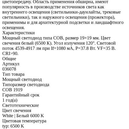
цветопередачу. Область применения обширна, имеют
популярность в производстве источников света как
внутреннего освещения (светильники-даунлайты, трековые
светильники), так и наружного освещения (прожектора),
применимы и для архитектурной подсветки и ландшафтного
освещения.
Характеристики
Мощный светодиод типа COB, размер 19×19 мм. Цвет
свечения белый (6500 К). Угол излучения 120°. Световой
поток 4539-4917 лм при If=1080 мА, P=37.8 Вт. VF=35 В.
CRI>90.
Общие
Артикул
036078
Тип товара
Мощный светодиод
Типоразмер светодиода
COB 1919
Гарантийный срок
1 год(а)
Светотехнические
Цвет свечения
White | Белый 6000 K
Цветовая температура
typ: 6500 K