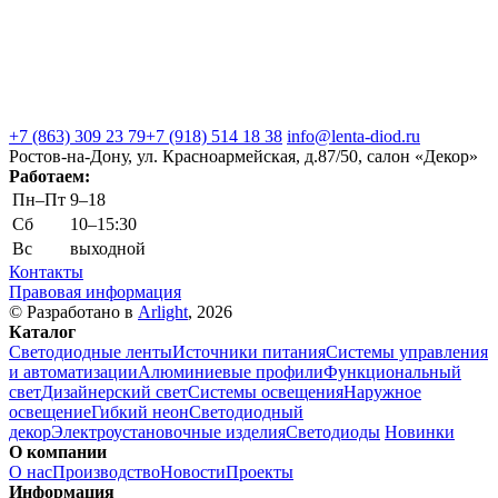
+7 (863) 309 23 79
+7 (918) 514 18 38
info@lenta-diod.ru
Ростов-на-Дону, ул. Красноармейская, д.87/50, салон «Декор»
Работаем:
Пн–Пт
9–18
Сб
10–15:30
Вс
выходной
Контакты
Правовая информация
© Разработано в
Arlight
, 2026
Каталог
Светодиодные ленты
Источники питания
Системы управления
и автоматизации
Алюминиевые профили
Функциональный
свет
Дизайнерский свет
Системы освещения
Наружное
освещение
Гибкий неон
Светодиодный
декор
Электроустановочные изделия
Светодиоды
Новинки
О компании
О нас
Производство
Новости
Проекты
Информация