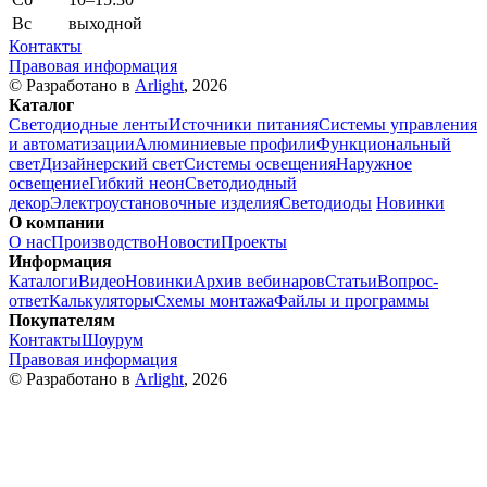
Вс
выходной
Контакты
Правовая информация
© Разработано в
Arlight
, 2026
Каталог
Светодиодные ленты
Источники питания
Системы управления
и автоматизации
Алюминиевые профили
Функциональный
свет
Дизайнерский свет
Системы освещения
Наружное
освещение
Гибкий неон
Светодиодный
декор
Электроустановочные изделия
Светодиоды
Новинки
О компании
О нас
Производство
Новости
Проекты
Информация
Каталоги
Видео
Новинки
Архив вебинаров
Статьи
Вопрос-
ответ
Калькуляторы
Схемы монтажа
Файлы и программы
Покупателям
Контакты
Шоурум
Правовая информация
© Разработано в
Arlight
, 2026