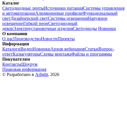
Каталог
Светодиодные ленты
Источники питания
Системы управления
и автоматизации
Алюминиевые профили
Функциональный
свет
Дизайнерский свет
Системы освещения
Наружное
освещение
Гибкий неон
Светодиодный
декор
Электроустановочные изделия
Светодиоды
Новинки
О компании
О нас
Производство
Новости
Проекты
Информация
Каталоги
Видео
Новинки
Архив вебинаров
Статьи
Вопрос-
ответ
Калькуляторы
Схемы монтажа
Файлы и программы
Покупателям
Контакты
Шоурум
Правовая информация
© Разработано в
Arlight
, 2026