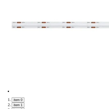
item 0
item 1