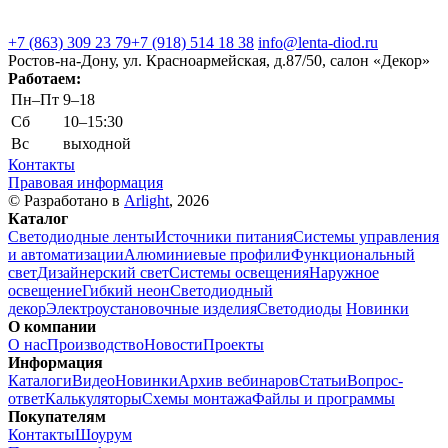
+7 (863) 309 23 79
+7 (918) 514 18 38
info@lenta-diod.ru
Ростов-на-Дону, ул. Красноармейская, д.87/50, салон «Декор»
Работаем:
Пн–Пт
9–18
Сб
10–15:30
Вс
выходной
Контакты
Правовая информация
© Разработано в
Arlight
, 2026
Каталог
Светодиодные ленты
Источники питания
Системы управления
и автоматизации
Алюминиевые профили
Функциональный
свет
Дизайнерский свет
Системы освещения
Наружное
освещение
Гибкий неон
Светодиодный
декор
Электроустановочные изделия
Светодиоды
Новинки
О компании
О нас
Производство
Новости
Проекты
Информация
Каталоги
Видео
Новинки
Архив вебинаров
Статьи
Вопрос-
ответ
Калькуляторы
Схемы монтажа
Файлы и программы
Покупателям
Контакты
Шоурум