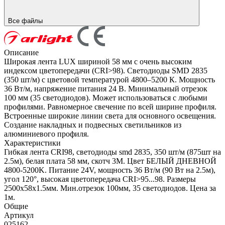
Все файлы
Описание
Широкая лента LUX шириной 58 мм с очень высоким
индексом цветопередачи (CRI>98). Светодиоды SMD 2835
(350 шт/м) с цветовой температурой 4800–5200 К. Мощность
36 Вт/м, напряжение питания 24 В. Минимальный отрезок
100 мм (35 светодиодов). Может использоваться с любыми
профилями. Равномерное свечение по всей ширине профиля.
Встроенные широкие линии света для основного освещения.
Создание накладных и подвесных светильников из
алюминиевого профиля.
Характеристики
Гибкая лента CRI98, светодиоды smd 2835, 350 шт/м (875шт на
2.5м), белая плата 58 мм, скотч 3М. Цвет БЕЛЫЙ ДНЕВНОЙ
4800-5200K. Питание 24V, мощность 36 Вт/м (90 Вт на 2.5м),
угол 120°, высокая цветопередача CRI>95...98. Размеры
2500х58x1.5мм. Мин.отрезок 100мм, 35 светодиодов. Цена за
1м.
Общие
Артикул
025162