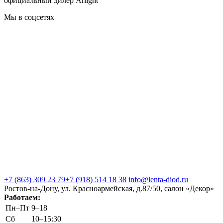
официальный дилер Arlight
Мы в соцсетях
+7 (863) 309 23 79
+7 (918) 514 18 38
info@lenta-diod.ru
Ростов-на-Дону, ул. Красноармейская, д.87/50, салон «Декор»
Работаем:
Пн–Пт
9–18
Сб
10–15:30