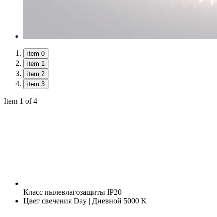
item 0
item 1
item 2
item 3
Item 1 of 4
Класс пылевлагозащиты
IP20
Цвет свечения
Day | Дневной 5000 K