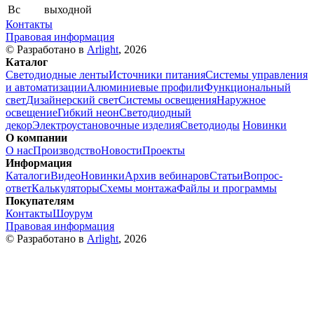
Вс
выходной
Контакты
Правовая информация
© Разработано в
Arlight
, 2026
Каталог
Светодиодные ленты
Источники питания
Системы управления
и автоматизации
Алюминиевые профили
Функциональный
свет
Дизайнерский свет
Системы освещения
Наружное
освещение
Гибкий неон
Светодиодный
декор
Электроустановочные изделия
Светодиоды
Новинки
О компании
О нас
Производство
Новости
Проекты
Информация
Каталоги
Видео
Новинки
Архив вебинаров
Статьи
Вопрос-
ответ
Калькуляторы
Схемы монтажа
Файлы и программы
Покупателям
Контакты
Шоурум
Правовая информация
© Разработано в
Arlight
, 2026