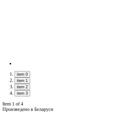
item 0
item 1
item 2
item 3
Item 1 of 4
Произведено в Беларуси