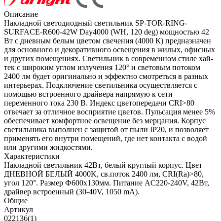
Описание
Накладной светодиодный светильник SP-TOR-RING-
SURFACE-R600-42W Day4000 (WH, 120 deg) мощностью 42
Вт с дневным белым цветом свечения (4000 К) предназначен
для основного и декоративного освещения в жилых, офисных
и других помещениях. Светильник в современном стиле хай-
тек с широким углом излучения 120° и световым потоком
2400 лм будет оригинально и эффектно смотреться в разных
интерьерах. Подключение светильника осуществляется с
помощью встроенного драйвера напрямую к сети
переменного тока 230 В. Индекс цветопередачи CRI>80
отвечает за отличное восприятие цветов. Пульсация менее 5%
обеспечивает комфортное освещение без мерцания. Корпус
светильника выполнен с защитой от пыли IP20, и позволяет
применять его внутри помещений, где нет контакта с водой
или другими жидкостями.
Характеристики
Накладной светильник 42Вт, белый круглый корпус. Цвет
ДНЕВНОЙ БЕЛЫЙ 4000K, св.поток 2400 лм, CRI(Ra)>80,
угол 120°. Размер Ф600x130мм. Питание AC220-240V, 42Вт,
драйвер встроенный (30-40V, 1050 mA).
Общие
Артикул
022136(1)