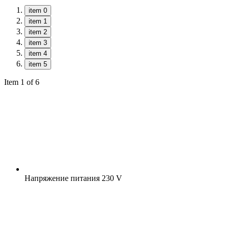
item 0
item 1
item 2
item 3
item 4
item 5
Item 1 of 6
Напряжение питания
230 V