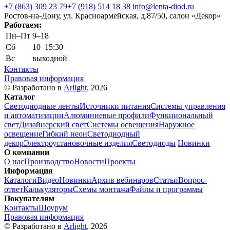
+7 (863) 309 23 79
+7 (918) 514 18 38
info@lenta-diod.ru
Ростов-на-Дону, ул. Красноармейская, д.87/50, салон «Декор»
Работаем:
Пн–Пт
9–18
Сб
10–15:30
Вс
выходной
Контакты
Правовая информация
© Разработано в
Arlight
, 2026
Каталог
Светодиодные ленты
Источники питания
Системы управления
и автоматизации
Алюминиевые профили
Функциональный
свет
Дизайнерский свет
Системы освещения
Наружное
освещение
Гибкий неон
Светодиодный
декор
Электроустановочные изделия
Светодиоды
Новинки
О компании
О нас
Производство
Новости
Проекты
Информация
Каталоги
Видео
Новинки
Архив вебинаров
Статьи
Вопрос-
ответ
Калькуляторы
Схемы монтажа
Файлы и программы
Покупателям
Контакты
Шоурум
Правовая информация
© Разработано в
Arlight
, 2026