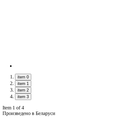
item 0
item 1
item 2
item 3
Item 1 of 4
Произведено в Беларуси