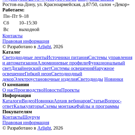
Ростов-на-Дону, ул. Красноармейская, д.87/50, салон «Декор»
Работаем:
Пн–Пт
9–18
Сб
10–15:30
Вс
выходной
Контакты
Правовая информация
© Разработано в
Arlight
, 2026
Каталог
Светодиодные ленты
Источники питания
Системы управления
и автоматизации
Алюминиевые профили
Функциональный
свет
Дизайнерский свет
Системы освещения
Наружное
освещение
Гибкий неон
Светодиодный
декор
Электроустановочные изделия
Светодиоды
Новинки
О компании
О нас
Производство
Новости
Проекты
Информация
Каталоги
Видео
Новинки
Архив вебинаров
Статьи
Вопрос-
ответ
Калькуляторы
Схемы монтажа
Файлы и программы
Покупателям
Контакты
Шоурум
Правовая информация
© Разработано в
Arlight
, 2026