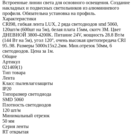
Встроенные линии света для основного освещения. Создание
накладных и подвесных светильников из алюминиевого
профиля. Обязательна установка на профиль.
Характеристики
CRI98, гибкая лента LUX, 2 ряда светодиодов smd 5060,
120шт/м (600шт на 5м), белая плата 15мм, скотч 3М. Цвет
ДНЕВНОЙ 3800-4200K. Питание 24V, мощность 28.8 Вт/м
(144 Вт на 5м), угол 120°, очень высокая цветопередача CRI
95..98. Размеры 5000х15х2.2мм. Мин.отрезок 50мм, 6
светодиодов. Цена за 1м.
Общие
Артикул
021469(1)
Тип товара
Лента
Класс пылевлагозащиты
IP20
Типоразмер светодиода
SMD 5060
Плотность светодиодов
120 шт/м
Минимальный отрезок
50 мм
Серия ленты
RT открытая