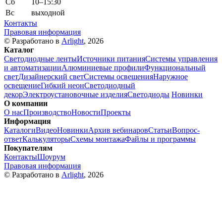
Сб
10–15:30
Вс
выходной
Контакты
Правовая информация
© Разработано в
Arlight
, 2026
Каталог
Светодиодные ленты
Источники питания
Системы управления
и автоматизации
Алюминиевые профили
Функциональный
свет
Дизайнерский свет
Системы освещения
Наружное
освещение
Гибкий неон
Светодиодный
декор
Электроустановочные изделия
Светодиоды
Новинки
О компании
О нас
Производство
Новости
Проекты
Информация
Каталоги
Видео
Новинки
Архив вебинаров
Статьи
Вопрос-
ответ
Калькуляторы
Схемы монтажа
Файлы и программы
Покупателям
Контакты
Шоурум
Правовая информация
© Разработано в
Arlight
, 2026