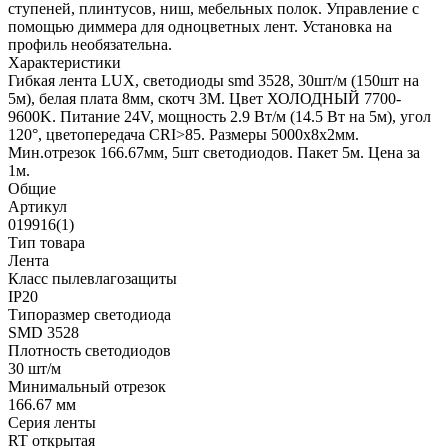
ступеней, плинтусов, ниш, мебельных полок. Управление с
помощью диммера для одноцветных лент. Установка на
профиль необязательна.
Характеристики
Гибкая лента LUX, светодиоды smd 3528, 30шт/м (150шт на
5м), белая плата 8мм, скотч 3М. Цвет ХОЛОДНЫЙ 7700-
9600K. Питание 24V, мощность 2.9 Вт/м (14.5 Вт на 5м), угол
120°, цветопередача CRI>85. Размеры 5000х8x2мм.
Мин.отрезок 166.67мм, 5шт светодиодов. Пакет 5м. Цена за
1м.
Общие
Артикул
019916(1)
Тип товара
Лента
Класс пылевлагозащиты
IP20
Типоразмер светодиода
SMD 3528
Плотность светодиодов
30 шт/м
Минимальный отрезок
166.67 мм
Серия ленты
RT открытая