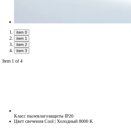
item 0
item 1
item 2
item 3
Item 1 of 4
Класс пылевлагозащиты
IP20
Цвет свечения
Cool | Холодный 8000 K