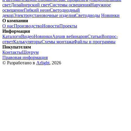
свет
Дизайнерский свет
Системы освещения
Наружное
освещение
Гибкий неон
Светодиодный
декор
Электроустановочные изделия
Светодиоды
Новинки
О компании
О нас
Производство
Новости
Проекты
Информация
Каталоги
Видео
Новинки
Архив вебинаров
Статьи
Вопрос-
ответ
Калькуляторы
Схемы монтажа
Файлы и программы
Покупателям
Контакты
Шоурум
Правовая информация
© Разработано в
Arlight
, 2026