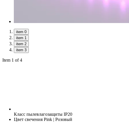
item 0
item 1
item 2
item 3
Item 1 of 4
Класс пылевлагозащиты
IP20
Цвет свечения
Pink | Розовый