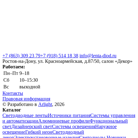
+7 (863) 309 23 79
+7 (918) 514 18 38
info@lenta-diod.ru
Ростов-на-Дону, ул. Красноармейская, д.87/50, салон «Декор»
Работаем:
Пн–Пт
9–18
Сб
10–15:30
Вс
выходной
Контакты
Правовая информация
© Разработано в
Arlight
, 2026
Каталог
Светодиодные ленты
Источники питания
Системы управления
и автоматизации
Алюминиевые профили
Функциональный
свет
Дизайнерский свет
Системы освещения
Наружное
освещение
Гибкий неон
Светодиодный
декор
Электроустановочные изделия
Светодиоды
Новинки