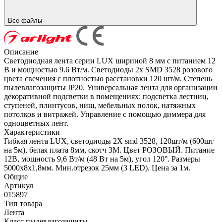
Все файлы
Описание
Светодиодная лента серии LUX шириной 8 мм с питанием 12
В и мощностью 9.6 Вт/м. Светодиоды 2x SMD 3528 розового
цвета свечения с плотностью расстановки 120 шт/м. Степень
пылевлагозащиты IP20. Универсальная лента для организации
декоративной подсветки в помещениях: подсветка лестниц,
ступеней, плинтусов, ниш, мебельных полок, натяжных
потолков и витражей. Управление с помощью диммера для
одноцветных лент.
Характеристики
Гибкая лента LUX, светодиоды 2Х smd 3528, 120шт/м (600шт
на 5м), белая плата 8мм, скотч 3М. Цвет РОЗОВЫЙ. Питание
12В, мощность 9,6 Вт/м (48 Вт на 5м), угол 120°. Размеры
5000х8х1,8мм. Мин.отрезок 25мм (3 LED). Цена за 1м.
Общие
Артикул
015897
Тип товара
Лента
Класс пылевлагозащиты