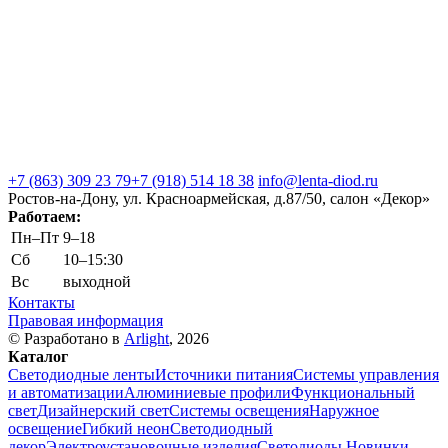
+7 (863) 309 23 79
+7 (918) 514 18 38
info@lenta-diod.ru
Ростов-на-Дону, ул. Красноармейская, д.87/50, салон «Декор»
Работаем:
Пн–Пт
9–18
Сб
10–15:30
Вс
выходной
Контакты
Правовая информация
© Разработано в
Arlight
, 2026
Каталог
Светодиодные ленты
Источники питания
Системы управления
и автоматизации
Алюминиевые профили
Функциональный
свет
Дизайнерский свет
Системы освещения
Наружное
освещение
Гибкий неон
Светодиодный
декор
Электроустановочные изделия
Светодиоды
Новинки