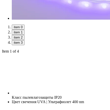
item 0
item 1
item 2
item 3
Item 1 of 4
Класс пылевлагозащиты
IP20
Цвет свечения
UVA | Ультрафиолет 400 nm