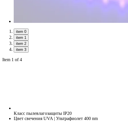
item 0
item 1
item 2
item 3
Item 1 of 4
Класс пылевлагозащиты
IP20
Цвет свечения
UVA | Ультрафиолет 400 nm