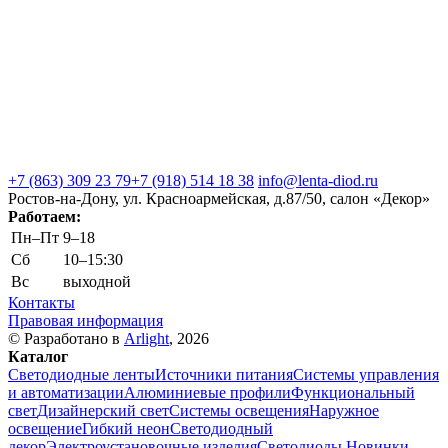
+7 (863) 309 23 79
+7 (918) 514 18 38
info@lenta-diod.ru
Ростов-на-Дону, ул. Красноармейская, д.87/50, салон «Декор»
Работаем:
Пн–Пт
9–18
Сб
10–15:30
Вс
выходной
Контакты
Правовая информация
© Разработано в
Arlight
, 2026
Каталог
Светодиодные ленты
Источники питания
Системы управления
и автоматизации
Алюминиевые профили
Функциональный
свет
Дизайнерский свет
Системы освещения
Наружное
освещение
Гибкий неон
Светодиодный
декор
Электроустановочные изделия
Светодиоды
Новинки