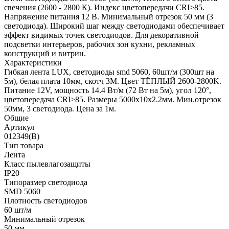
свечения (2600 - 2800 К). Индекс цветопередачи CRI>85.
Напряжение питания 12 В. Минимальный отрезок 50 мм (3
светодиода). Широкий шаг между светодиодами обеспечивает
эффект видимых точек светодиодов. Для декоративной
подсветки интерьеров, рабочих зон кухни, рекламных
конструкций и витрин.
Характеристики
Гибкая лента LUX, светодиоды smd 5060, 60шт/м (300шт на
5м), белая плата 10мм, скотч 3М. Цвет ТЁПЛЫЙ 2600-2800K.
Питание 12V, мощность 14.4 Вт/м (72 Вт на 5м), угол 120°,
цветопередача CRI>85. Размеры 5000х10x2.2мм. Мин.отрезок
50мм, 3 светодиода. Цена за 1м.
Общие
Артикул
012349(B)
Тип товара
Лента
Класс пылевлагозащиты
IP20
Типоразмер светодиода
SMD 5060
Плотность светодиодов
60 шт/м
Минимальный отрезок
50 мм