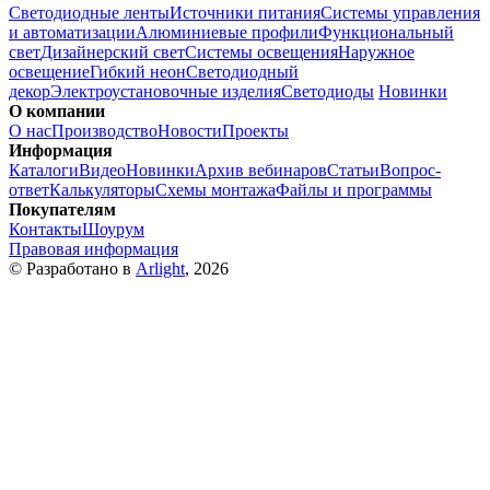
Светодиодные ленты
Источники питания
Системы управления
и автоматизации
Алюминиевые профили
Функциональный
свет
Дизайнерский свет
Системы освещения
Наружное
освещение
Гибкий неон
Светодиодный
декор
Электроустановочные изделия
Светодиоды
Новинки
О компании
О нас
Производство
Новости
Проекты
Информация
Каталоги
Видео
Новинки
Архив вебинаров
Статьи
Вопрос-
ответ
Калькуляторы
Схемы монтажа
Файлы и программы
Покупателям
Контакты
Шоурум
Правовая информация
© Разработано в
Arlight
, 2026