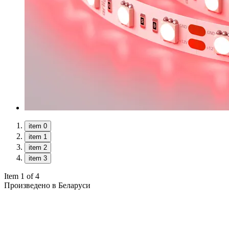
item 0
item 1
item 2
item 3
Item 1 of 4
Произведено в Беларуси