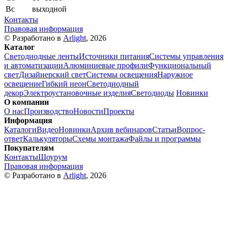
Вс
выходной
Контакты
Правовая информация
© Разработано в
Arlight
, 2026
Каталог
Светодиодные ленты
Источники питания
Системы управления
и автоматизации
Алюминиевые профили
Функциональный
свет
Дизайнерский свет
Системы освещения
Наружное
освещение
Гибкий неон
Светодиодный
декор
Электроустановочные изделия
Светодиоды
Новинки
О компании
О нас
Производство
Новости
Проекты
Информация
Каталоги
Видео
Новинки
Архив вебинаров
Статьи
Вопрос-
ответ
Калькуляторы
Схемы монтажа
Файлы и программы
Покупателям
Контакты
Шоурум
Правовая информация
© Разработано в
Arlight
, 2026